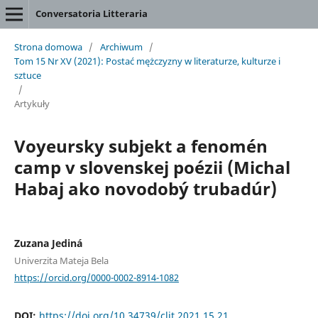
Conversatoria Litteraria
Strona domowa
/
Archiwum
/
Tom 15 Nr XV (2021): Postać mężczyzny w literaturze, kulturze i
sztuce
/
Artykuły
Voyeursky subjekt a fenomén
camp v slovenskej poézii (Michal
Habaj ako novodobý trubadúr)
Zuzana Jediná
Univerzita Mateja Bela
https://orcid.org/0000-0002-8914-1082
DOI:
https://doi.org/10.34739/clit.2021.15.21