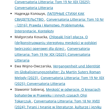
Conversatoria Litteraria: Tom 19 Nr XIX (2025):
Conversatoria Litteraria
Надежда Колошук,
ЛАГЕРНЫЕ СТИХИ КАК
СВИДЕТЕЛЬСТВО
,
Conversatoria Litteraria: Tom 10 Nr
- (2016): Prawda i kłamstwo. Problematyka.
Interpretacje. Konteksty
Małgorzata Kosacka,
Chłopaki (nie) płaczą. O
(de)konstruowaniu stereotypu męskości w polskiej
twórczości operowej dla dzieci
,
Conversatoria
Litteraria: Tom 19 Nr XIX (2025): Conversatoria
Litteraria
Ewa Wojno-Owczarska,
Vergangenheit und Identität
im Globalisierungszeitalter: Zu Martin Suters Roman
Melody (2023)
,
Conversatoria Litteraria: Tom 19 Nr XIX
(2025): Conversatoria Litteraria
Sławomir Sobieraj,
Męskość w odwrocie. O kreacjach
bohaterów w Prawieku i innych czasach Olgi
Tokarczuk
,
Conversatoria Litteraria: Tom 18 Nr XVIII
(2024): Tyrani i tyranie w literaturze, kulturze i języku