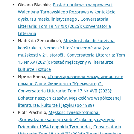
Oksana Blashkiv,
Postać naukowca w opowieści
Walentyna Tarnawskiego Rozprawa w kontekście
dyskursu maskulinistycznego
,
Conversatoria
Litteraria: Tom 19 Nr XIX (2025): Conversatoria
Litteraria
Nadežda Zemaníková,
Mužskosť ako diskurzívna
konštrukcia. Nemecké literárnovedné analýzy
mužskosti v 21. storočí
,
Conversatoria Litteraria: Tom
15 Nr XV (2021): Postać mężczyzny w literaturze,
kulturze i sztuce
Ирина Банах,
«Травмированная маскулинность» в
романе Саши Филипенко "Кремулятор"
,
Conversatoria Litteraria: Tom 17 Nr XVII (2023):
Bohater naszych czasów. Męskość we współczesnej
literaturze, kulturze i języku (po 1989)
Piotr Prachnio,
Męskość zwielokrotniona.
„Sprawdzanie samego siebie” jako mężczyzny w
Dzienniku 1954 Leopolda Tyrmanda
,
Conversatoria
Litteraria: Tom 18 Nr XVIII (2024): Tyrani i tyranie w