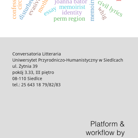
disturbed bound
evasiveness
joanna bator
civil lyrics
memoirs
memoirist
essay
whig
identity
perm region
Conversatoria Litteraria
Uniwersytet Przyrodniczo-Humanistyczny w Siedlcach
ul. Żytnia 39
pokój 3.33, III piętro
08-110 Siedlce
tel.: 25 643 18 79/82/83