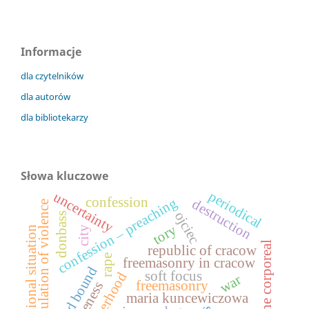
Informacje
dla czytelników
dla autorów
dla bibliotekarzy
Słowa kluczowe
periodical
uncertainty
confession
confession – preaching
destruction
circulation of violence
ojciec
donbass
tory
confessional situation
city
he corporeal
republic of cracow
rape
freemasonry in cracow
soft focus
motherhood
war
freemasonry
maria kuncewiczowa