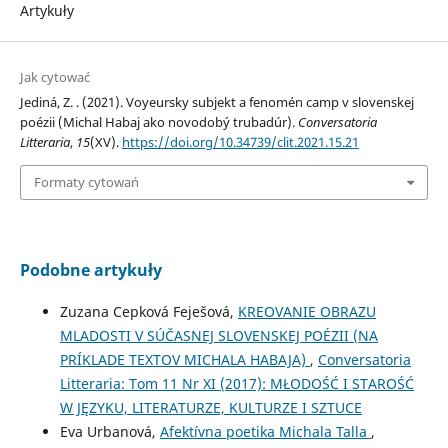
Artykuły
Jak cytować
Jediná, Z. . (2021). Voyeursky subjekt a fenomén camp v slovenskej
poézii (Michal Habaj ako novodobý trubadúr).
Conversatoria
Litteraria
,
15
(XV).
https://doi.org/10.34739/clit.2021.15.21
Formaty cytowań
Podobne artykuły
Zuzana Cepková Feješová,
KREOVANIE OBRAZU
MLADOSTI V SÚČASNEJ SLOVENSKEJ POÉZII (NA
PRÍKLADE TEXTOV MICHALA HABAJA)
,
Conversatoria
Litteraria: Tom 11 Nr XI (2017): MŁODOŚĆ I STAROŚĆ
W JĘZYKU, LITERATURZE, KULTURZE I SZTUCE
Eva Urbanová,
Afektívna poetika Michala Talla
,