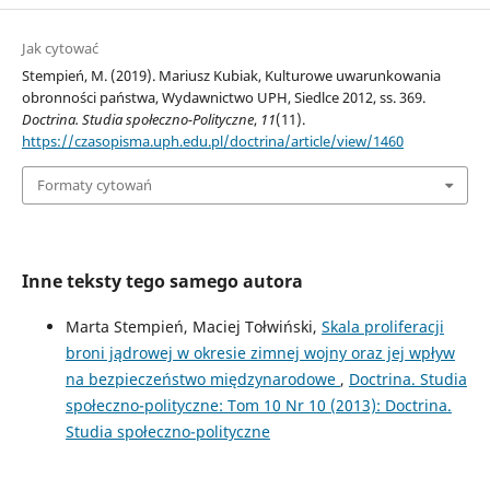
Jak cytować
Stempień, M. (2019). Mariusz Kubiak, Kulturowe uwarunkowania
obronności państwa, Wydawnictwo UPH, Siedlce 2012, ss. 369.
Doctrina. Studia społeczno-Polityczne
,
11
(11).
https://czasopisma.uph.edu.pl/doctrina/article/view/1460
Formaty cytowań
Inne teksty tego samego autora
Marta Stempień, Maciej Tołwiński,
Skala proliferacji
broni jądrowej w okresie zimnej wojny oraz jej wpływ
na bezpieczeństwo międzynarodowe
,
Doctrina. Studia
społeczno-polityczne: Tom 10 Nr 10 (2013): Doctrina.
Studia społeczno-polityczne