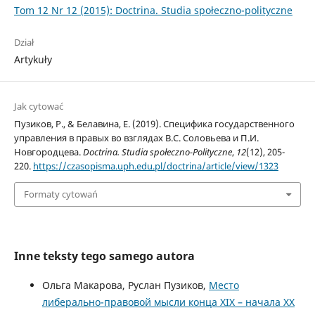
Tom 12 Nr 12 (2015): Doctrina. Studia społeczno-polityczne
Dział
Artykuły
Jak cytować
Пузиков, Р., & Белавина, Е. (2019). Специфика государственного
управления в правых во взглядах В.С. Соловьева и П.И.
Новгородцева.
Doctrina. Studia społeczno-Polityczne
,
12
(12), 205-
220.
https://czasopisma.uph.edu.pl/doctrina/article/view/1323
Formaty cytowań
Inne teksty tego samego autora
Ольга Макарова, Руслан Пузиков,
Место
либерально-правовой мысли конца XIX – начала XX