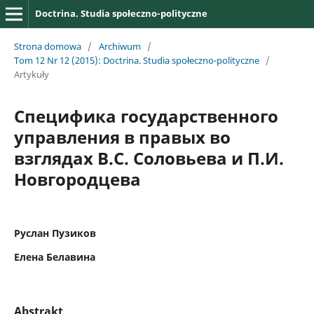
Doctrina. Studia społeczno-polityczne
Strona domowa
/
Archiwum
/
Tom 12 Nr 12 (2015): Doctrina. Studia społeczno-polityczne
/
Artykuły
Специфика государственного
управления в правых во
взглядах В.С. Соловьева и П.И.
Новгородцева
Руслан Пузиков
Елена Белавина
Abstrakt