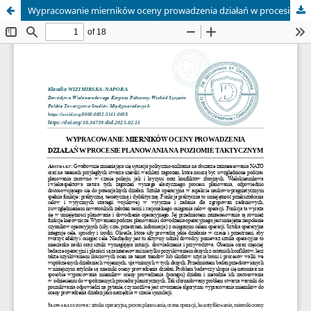
Wypracowanie mierników oceny prowadzenia działań w procesie planowania na poziomie taktycznym