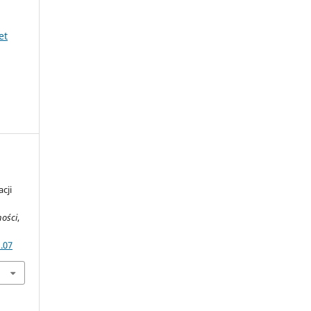
et
cji
ności
,
.07