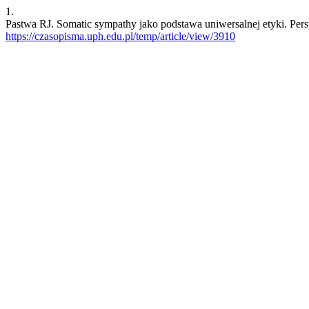
1.
Pastwa RJ. Somatic sympathy jako podstawa uniwersalnej etyki. Per
https://czasopisma.uph.edu.pl/temp/article/view/3910