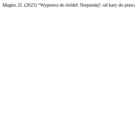
Magier, D. (2025) “Wyprawa do źródeł: Niepamięć: od kary do praw