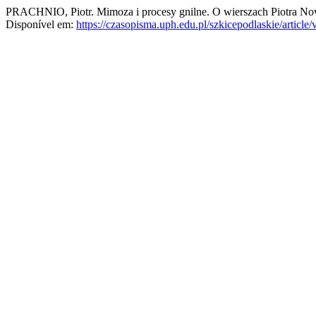
PRACHNIO, Piotr. Mimoza i procesy gnilne. O wierszach Piotra No
Disponível em:
https://czasopisma.uph.edu.pl/szkicepodlaskie/article