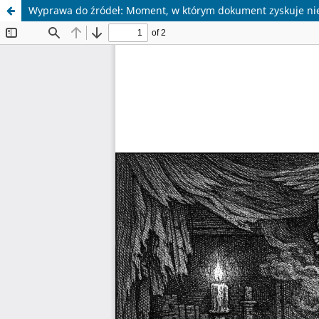
Wyprawa do źródeł: Moment, w którym dokument zyskuje ni