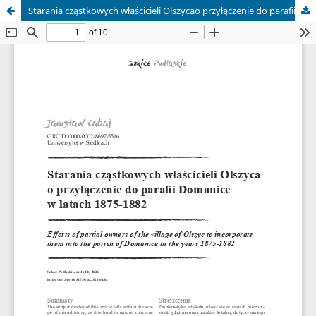
Starania cząstkowych właścicieli Olszycao przyłączenie do parafii Domanicew latach 1875-1882