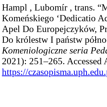
Hampl , Lubomír , trans. 
Komeńskiego ‘Dedicatio Ad
Apel Do Europejczyków, P
Do królestw I państw półn
Komeniologiczne seria Ped
2021): 251–265. Accessed 
https://czasopisma.uph.edu.