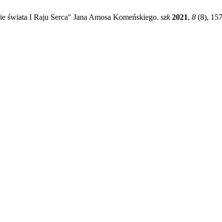
cie świata I Raju Serca" Jana Amosa Komeńskiego.
szk
2021
,
8
(8), 15