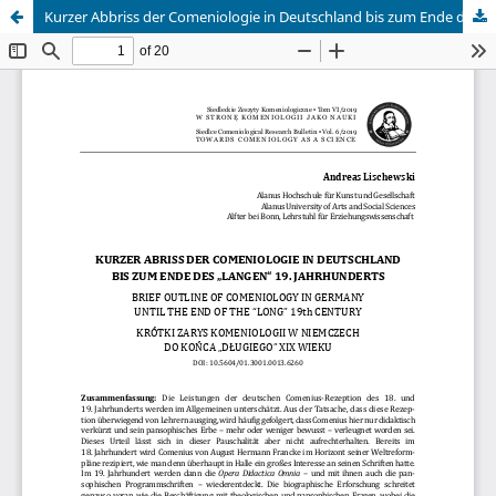
Kurzer Abbriss der Comeniologie in Deutschland bis zum Ende des „langen“ 19. Jahrhunderts