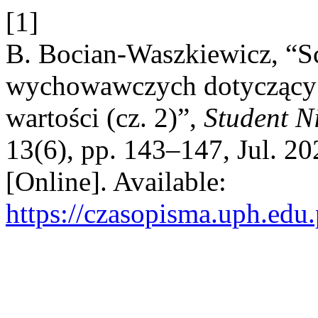
[1]
B. Bocian-Waszkiewicz, “Sc
wychowawczych dotyczący k
wartości (cz. 2)”,
Student N
13(6), pp. 143–147, Jul. 20
[Online]. Available:
https://czasopisma.uph.edu