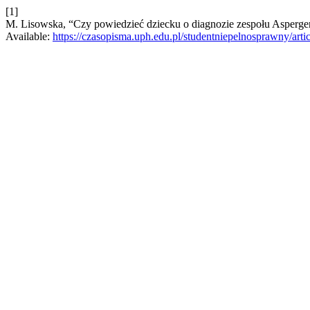
[1]
M. Lisowska, “Czy powiedzieć dziecku o diagnozie zespołu Asperge
Available:
https://czasopisma.uph.edu.pl/studentniepelnosprawny/arti