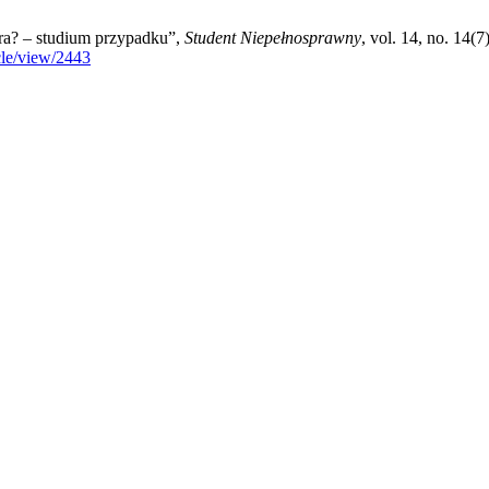
ra? – studium przypadku”,
Student Niepełnosprawny
, vol. 14, no. 14(
cle/view/2443