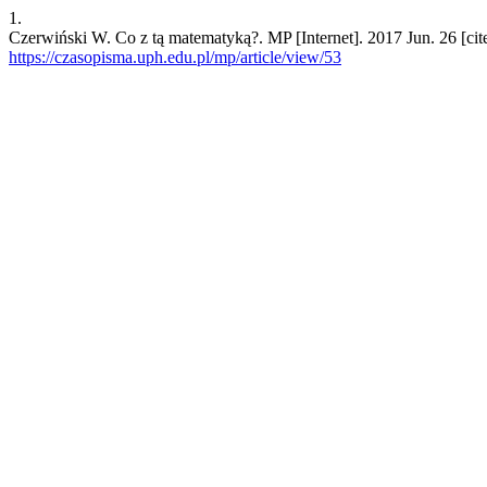
1.
Czerwiński W. Co z tą matematyką?. MP [Internet]. 2017 Jun. 26 [cit
https://czasopisma.uph.edu.pl/mp/article/view/53