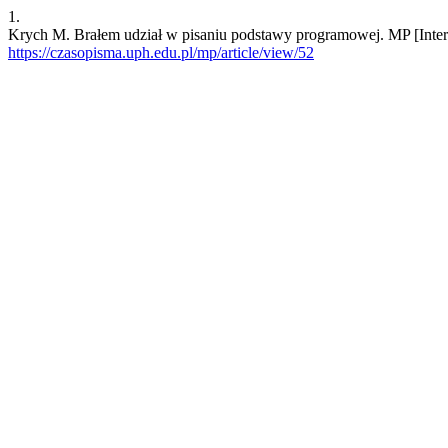
1.
Krych M. Brałem udział w pisaniu podstawy programowej. MP [Interne
https://czasopisma.uph.edu.pl/mp/article/view/52