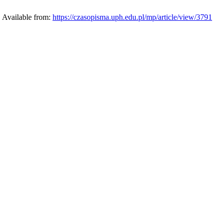
. Available from:
https://czasopisma.uph.edu.pl/mp/article/view/3791