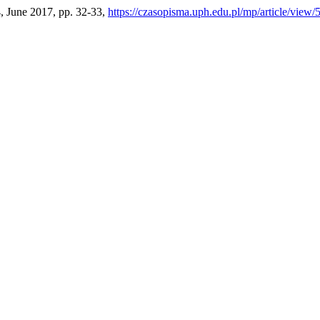
4, June 2017, pp. 32-33,
https://czasopisma.uph.edu.pl/mp/article/view/