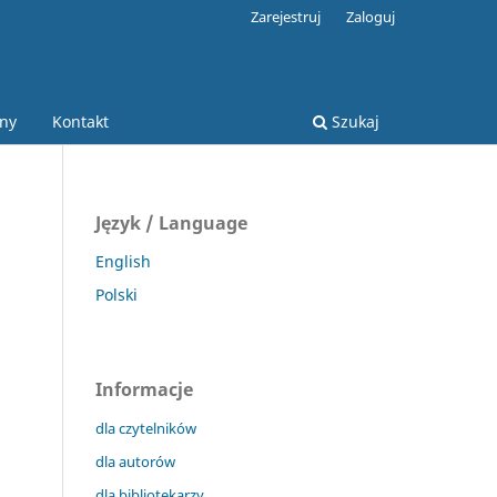
Zarejestruj
Zaloguj
jny
Kontakt
Szukaj
Język / Language
English
Polski
Informacje
dla czytelników
dla autorów
dla bibliotekarzy