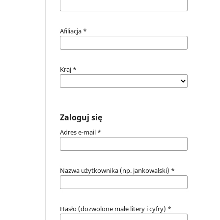
Afiliacja
*
Kraj
*
Zaloguj się
Adres e-mail
*
Nazwa użytkownika (np. jankowalski)
*
Hasło (dozwolone małe litery i cyfry)
*