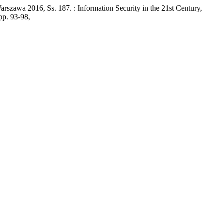
awa 2016, Ss. 187. : Information Security in the 21st Century,
 pp. 93-98,