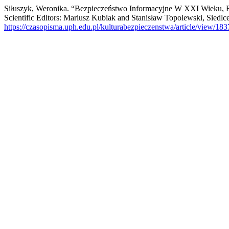
Siłuszyk, Weronika. “Bezpieczeństwo Informacyjne W XXI Wieku, Red
Scientific Editors: Mariusz Kubiak and Stanisław Topolewski, Siedl
https://czasopisma.uph.edu.pl/kulturabezpieczenstwa/article/view/183