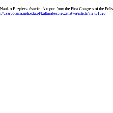
k o Bezpieczeństwie : A report from the First Congress of the Polish
s://czasopisma.uph.edu.pl/kulturabezpieczenstwa/article/view/1820