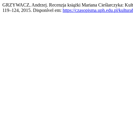
GRZYWACZ, Andrzej. Recenzja książki Mariana Cieślarczyka: Kultur
119–124, 2015. Disponível em:
https://czasopisma.uph.edu.pl/kultur