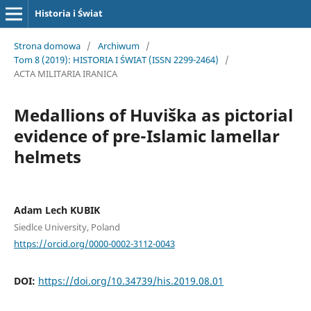
Historia i Świat
Strona domowa
/
Archiwum
/
Tom 8 (2019): HISTORIA I ŚWIAT (ISSN 2299-2464)
/
ACTA MILITARIA IRANICA
Medallions of Huviška as pictorial
evidence of pre-Islamic lamellar
helmets
Adam Lech KUBIK
Siedlce University, Poland
https://orcid.org/0000-0002-3112-0043
DOI:
https://doi.org/10.34739/his.2019.08.01