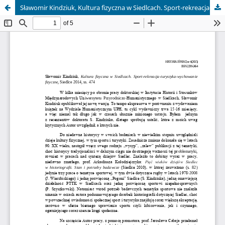
Sławomir Kindziuk, Kultura fizyczna w Siedlcach. Sport-rekreacja-turystyka-wychowanie fizyczne, Siedlce 2014, ss. 474