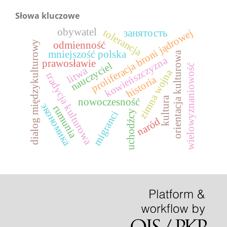
Słowa kluczowe
obywatel
tolerancja
proliferacja broni jądrowej
занятость
dialog międzykulturowy
odmienność
mniejszość polska
orientacja kulturowa
kowieńszczyzna
prawosławie
nauczyciel
wielowyznaniowość
litwa
zimna wojna
tradycja kulturowa
historia
kultura
nowoczesność
экономика
rumunia
uchodźcy
migranci
naród