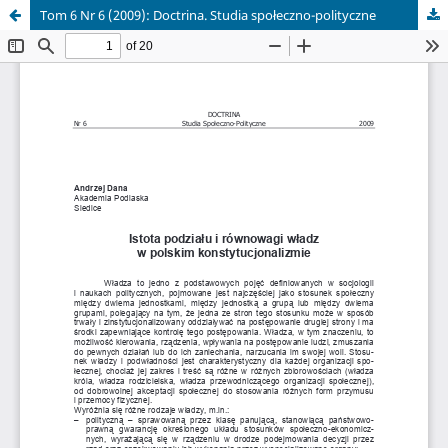
Tom 6 Nr 6 (2009): Doctrina. Studia społeczno-polityczne