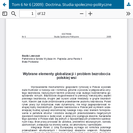
Tom 6 Nr 6 (2009): Doctrina. Studia społeczno-polityczne