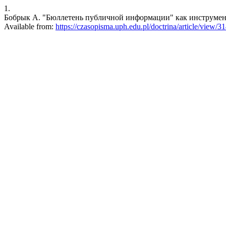
1.
Бобрык А. "Бюллетень публичной информации" как инструмент общ
Available from:
https://czasopisma.uph.edu.pl/doctrina/article/view/3