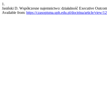
1.
Jasiński D. Współczesne najemnictwo: działalność Executive Outcome
Available from:
https://czasopisma.uph.edu.pl/doctrina/article/view/1