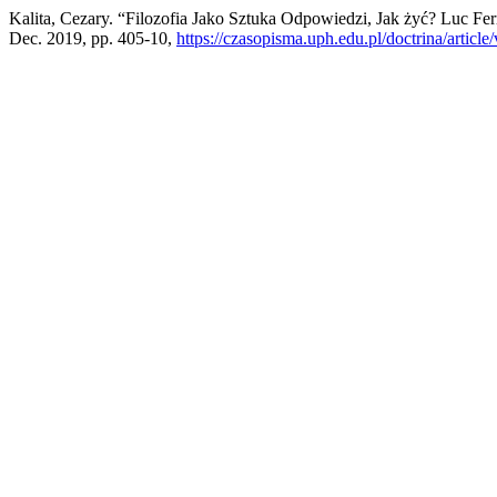
Kalita, Cezary. “Filozofia Jako Sztuka Odpowiedzi, Jak żyć? Luc 
Dec. 2019, pp. 405-10,
https://czasopisma.uph.edu.pl/doctrina/articl