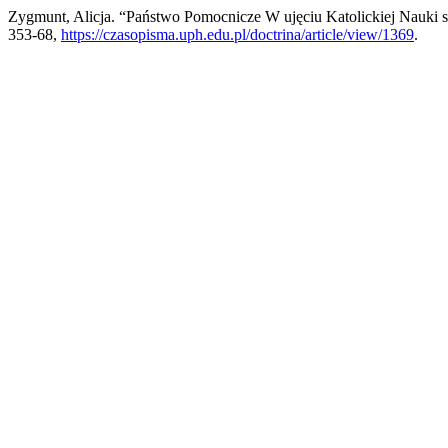
Zygmunt, Alicja. “Państwo Pomocnicze W ujęciu Katolickiej Nauki 
353-68,
https://czasopisma.uph.edu.pl/doctrina/article/view/1369
.