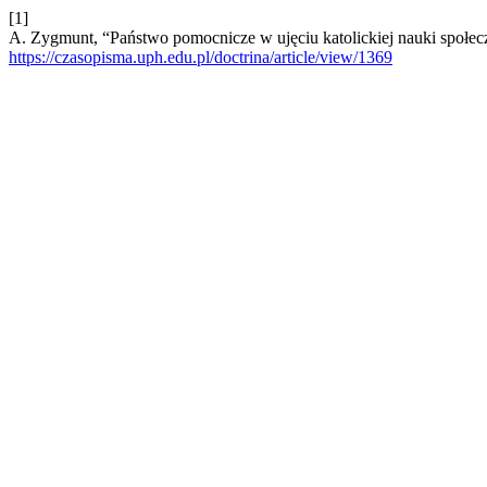
[1]
A. Zygmunt, “Państwo pomocnicze w ujęciu katolickiej nauki społec
https://czasopisma.uph.edu.pl/doctrina/article/view/1369