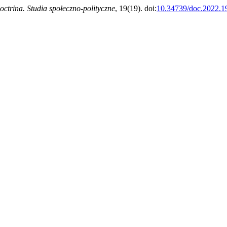
octrina. Studia społeczno-polityczne
, 19(19). doi:
10.34739/doc.2022.1