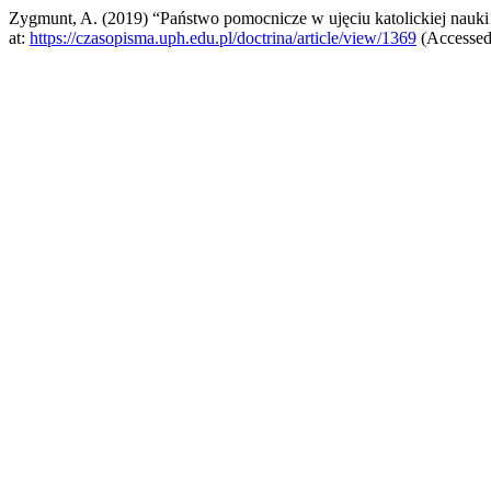
Zygmunt, A. (2019) “Państwo pomocnicze w ujęciu katolickiej nauki
at:
https://czasopisma.uph.edu.pl/doctrina/article/view/1369
(Accessed