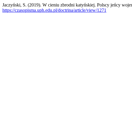
Jaczyński, S. (2019). W cieniu zbrodni katyńskiej. Polscy jeńcy wo
https://czasopisma.uph.edu.pl/doctrina/article/view/1271