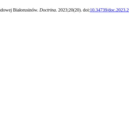
ludowej Białorusinów.
Doctrina
. 2023;20(20). doi:
10.34739/doc.2023.2