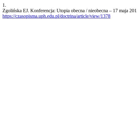
1.
Zgolińska EJ. Konferencja: Utopia obecna / nieobecna – 17 maja 201
https://czasopisma.uph.edu.pl/doctrina/article/view/1378