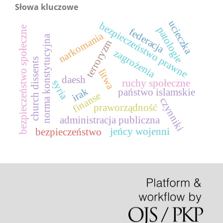
Słowa kluczowe
ucieczka
bezpieczeństwo prawne
bezpieczeństwo społeczne
patologie
federacja
narkomania
norma konstytucyjna
terroryzm
zagrożenia
church dissents
litwa
daesh
ruchy społeczne
syria
irak
państwo islamskie
finanse
czynniki
praworządność
administracja publiczna
jeńcy wojenni
bezpieczeństwo