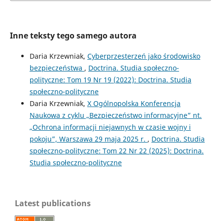
Inne teksty tego samego autora
Daria Krzewniak,
Cyberprzesterzeń jako środowisko
bezpieczeństwa
,
Doctrina. Studia społeczno-
polityczne: Tom 19 Nr 19 (2022): Doctrina. Studia
społeczno-polityczne
Daria Krzewniak,
X Ogólnopolska Konferencja
Naukowa z cyklu „Bezpieczeństwo informacyjne” nt.
„Ochrona informacji niejawnych w czasie wojny i
pokoju”, Warszawa 29 maja 2025 r.
,
Doctrina. Studia
społeczno-polityczne: Tom 22 Nr 22 (2025): Doctrina.
Studia społeczno-polityczne
Latest publications