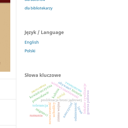
dla bibliotekarzy
Język / Language
English
Polski
Słowa kluczowe
obywatel
wielowyznaniowość
технологии
экономика
kowieńszczyzna
lokalne cywilizacje
kultura
historia
geneza państwa
prawosławie
naród
proliferacja broni jądrowej
nauczyciel
zimna wojna
nowoczesność
uchodźcy
odmienność
tolerancja
litwa
migranci
rumunia