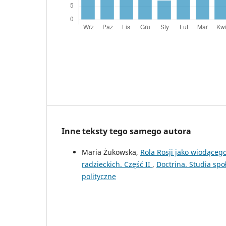
Inne teksty tego samego autora
Maria Żukowska,
Rola Rosji jako wiodąceg
radzieckich. Część II
,
Doctrina. Studia spo
polityczne