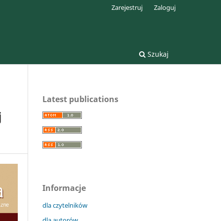
Zarejestruj
Zaloguj
Szukaj
Latest publications
j
Informacje
dla czytelników
dla autorów