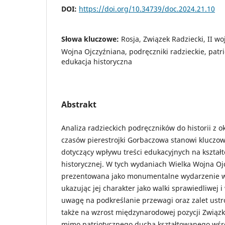
DOI:
https://doi.org/10.34739/doc.2024.21.10
Słowa kluczowe:
Rosja, Związek Radziecki, II w
Wojna Ojczyźniana, podręczniki radzieckie, patri
edukacja historyczna
Abstrakt
Analiza radzieckich podręczników do historii z
czasów pierestrojki Gorbaczowa stanowi kluczo
dotyczący wpływu treści edukacyjnych na kszta
historycznej. W tych wydaniach Wielka Wojna Oj
prezentowana jako monumentalne wydarzenie w h
ukazując jej charakter jako walki sprawiedliwej 
uwagę na podkreślanie przewagi oraz zalet ustro
także na wzrost międzynarodowej pozycji Związk
mimo patriotycznego ducha kształtowanego wśr