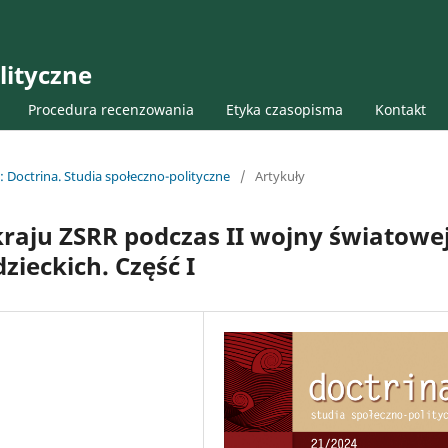
lityczne
Procedura recenzowania
Etyka czasopisma
Kontakt
: Doctrina. Studia społeczno-polityczne
/
Artykuły
kraju ZSRR podczas II wojny światowe
zieckich. Część I