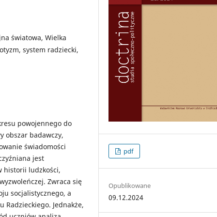
ojna światowa, Wielka
otyzm, system radziecki,
 okresu powojennego do
wy obszar badawczy,
łtowanie świadomości
pdf
czyźniana jest
istorii ludzkości,
i wyzwoleńczej. Zwraca się
Opublikowane
ju socjalistycznego, a
09.12.2024
u Radzieckiego. Jednakże,
ód uczniów analiza