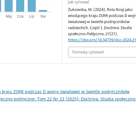
Jak cytować
Żukowska, M. (2024). Rola Rosji jako
wiodącego kraju ZSRR podczas II woj
światowej w świetle podręczników
radzieckich. Część I.
Doctrina. Studia
społeczno-Polityczne
,
21
(21).
https://doi.org/10.34739/doc.2024.21
Formaty cytowań
o kraju ZSRR podczas II wojny światowej w świetle podręczników
łeczno-polityczne: Tom 22 Nr 22 (2025): Doctrina. Studia społeczno