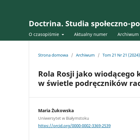
Doctrina. Studia społeczno-po
O czasopiśmie
Aktualny numer
Archiwum
Strona domowa
/
Archiwum
/
Tom 21 Nr 21 (2024)
Rola Rosji jako wiodącego 
w świetle podręczników rad
Maria Żukowska
Uniwersytet w Białymstoku
https://orcid.org/0000-0002-3369-2539