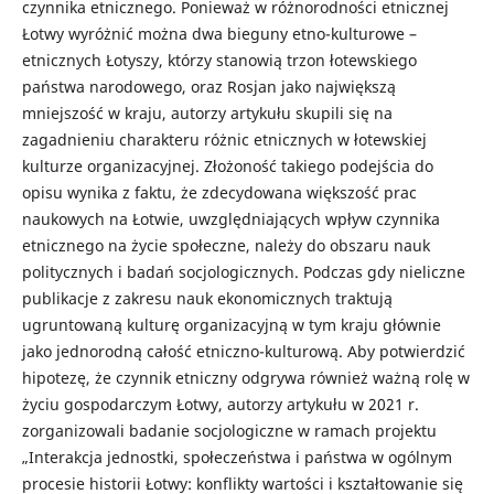
czynnika etnicznego. Ponieważ w różnorodności etnicznej
Łotwy wyróżnić można dwa bieguny etno-kulturowe –
etnicznych Łotyszy, którzy stanowią trzon łotewskiego
państwa narodowego, oraz Rosjan jako największą
mniejszość w kraju, autorzy artykułu skupili się na
zagadnieniu charakteru różnic etnicznych w łotewskiej
kulturze organizacyjnej. Złożoność takiego podejścia do
opisu wynika z faktu, że zdecydowana większość prac
naukowych na Łotwie, uwzględniających wpływ czynnika
etnicznego na życie społeczne, należy do obszaru nauk
politycznych i badań socjologicznych. Podczas gdy nieliczne
publikacje z zakresu nauk ekonomicznych traktują
ugruntowaną kulturę organizacyjną w tym kraju głównie
jako jednorodną całość etniczno-kulturową. Aby potwierdzić
hipotezę, że czynnik etniczny odgrywa również ważną rolę w
życiu gospodarczym Łotwy, autorzy artykułu w 2021 r.
zorganizowali badanie socjologiczne w ramach projektu
„Interakcja jednostki, społeczeństwa i państwa w ogólnym
procesie historii Łotwy: konflikty wartości i kształtowanie się