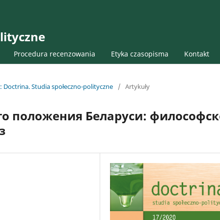
lityczne
Procedura recenzowania
Etyka czasopisma
Kontakt
: Doctrina. Studia społeczno-polityczne
/
Artykuły
о положения Беларуси: философск
з