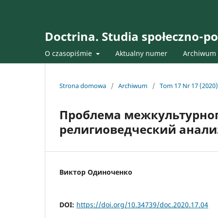
Doctrina. Studia społeczno-po
O czasopiśmie
Aktualny numer
Archiwum
Strona domowa
/
Archiwum
/
Tom 17 Nr 17 (2020)
Проблема межкультурног
религиоведческий анали
Виктор Одиноченко
DOI:
https://doi.org/10.34739/doc.2020.17.04