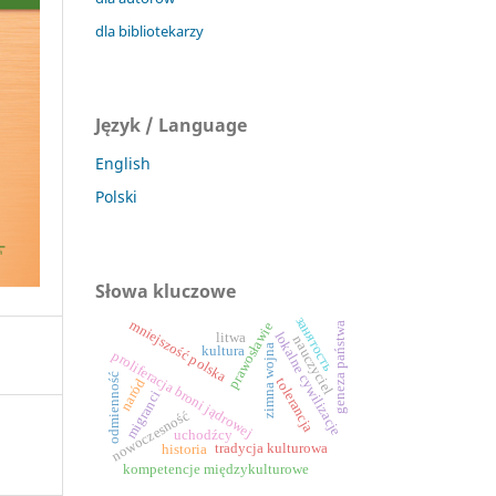
dla bibliotekarzy
Język / Language
English
Polski
Słowa kluczowe
занятость
mniejszość polska
prawosławie
geneza państwa
lokalne cywilizacje
litwa
nauczyciel
zimna wojna
kultura
proliferacja broni jądrowej
odmienność
tolerancja
naród
migranci
nowoczesność
uchodźcy
tradycja kulturowa
historia
kompetencje międzykulturowe