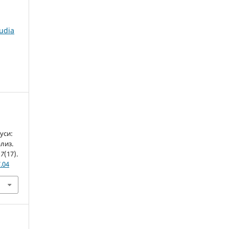
tudia
уси:
лиз.
17
(17).
.04