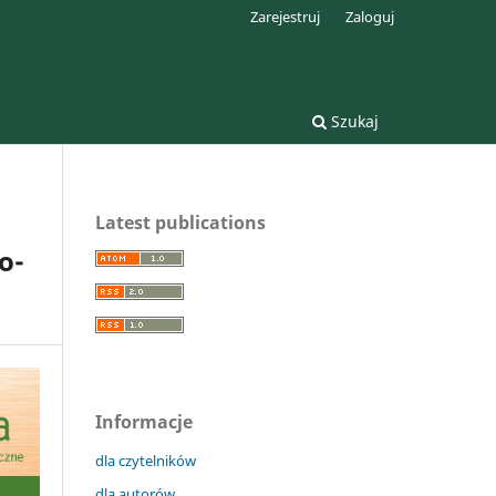
Zarejestruj
Zaloguj
Szukaj
Latest publications
о-
Informacje
dla czytelników
dla autorów