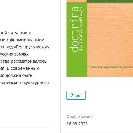
ной ситуации в
вязи с формированием
ла вид «Беларусь между
усских землях
ества рассматривалось
ия. В современных
ия должна быть
ропейского культурного
pdf
Opublikowane
16.03.2021