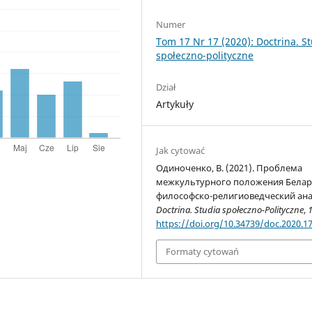
Numer
Tom 17 Nr 17 (2020): Doctrina. S
społeczno-polityczne
Dział
Artykuły
Jak cytować
Одиноченко, В. (2021). Проблема
межкультурного положения Белар
философско-религиоведческий ана
Doctrina. Studia społeczno-Polityczne
,
https://doi.org/10.34739/doc.2020.17
Formaty cytowań