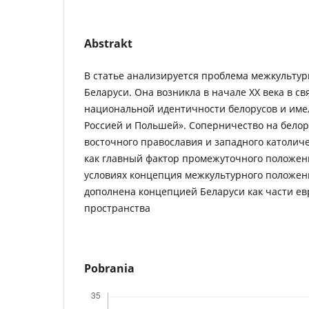
Abstrakt
В статье анализируется проблема межкультур
Беларуси. Она возникла в начале ХХ века в с
национальной идентичности белорусов и име
Россией и Польшей». Соперничество на белор
восточного православия и западного католич
как главный фактор промежуточного положен
условиях концепция межкультурного положен
дополнена концепцией Беларуси как части ев
пространства
Pobrania