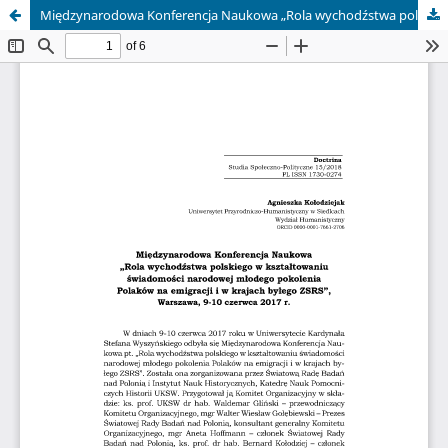
Międzynarodowa Konferencja Naukowa „Rola wychodźstwa polskiego w kształtowaniu świadomości narodowej młodego pokolenia Polaków na emigracji i w krajach byłego ZSRS”, Warszawa, 9-10 czerwca 2017 r.