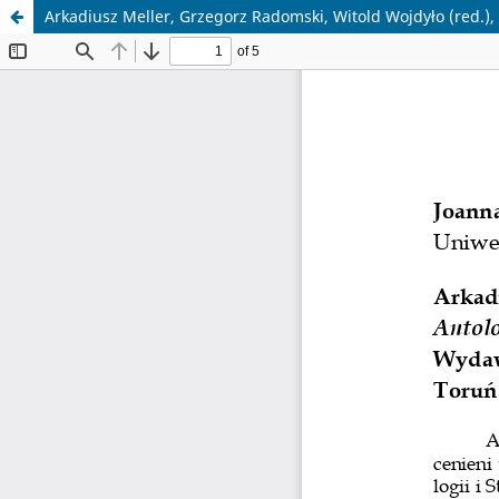
Arkadiusz Meller, Grzegorz Radomski, Witold Wojdyło (red.),