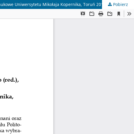
Naukowe Uniwersytetu Mikołaja Kopernika, Toruń 2012, ss. 340
Pobierz