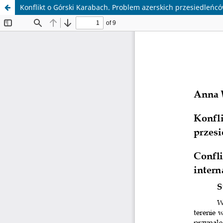
Konflikt o Górski Karabach. Problem azerskich przesiedleńc