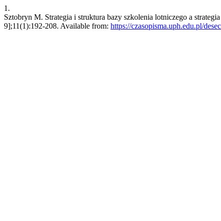
1.
Sztobryn M. Strategia i struktura bazy szkolenia lotniczego a strateg
9];11(1):192-208. Available from:
https://czasopisma.uph.edu.pl/desec