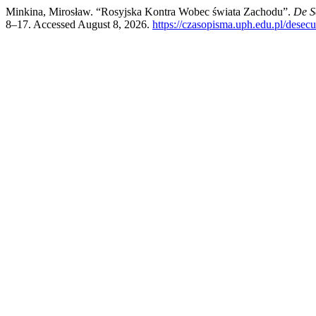
Minkina, Mirosław. “Rosyjska Kontra Wobec świata Zachodu”.
De S
8–17. Accessed August 8, 2026.
https://czasopisma.uph.edu.pl/desecur