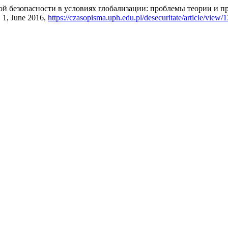
ной безопасности в условиях глобализации: проблемы теории и 
o. 1, June 2016,
https://czasopisma.uph.edu.pl/desecuritate/article/view/