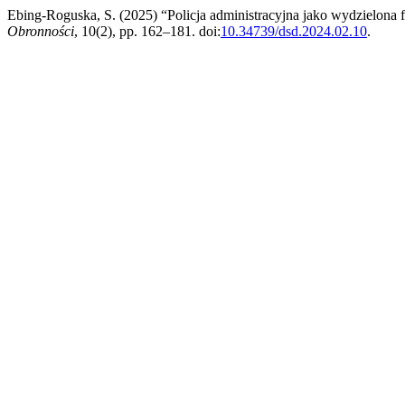
Ebing-Roguska, S. (2025) “Policja administracyjna jako wydzielona f
Obronności
, 10(2), pp. 162–181. doi:
10.34739/dsd.2024.02.10
.